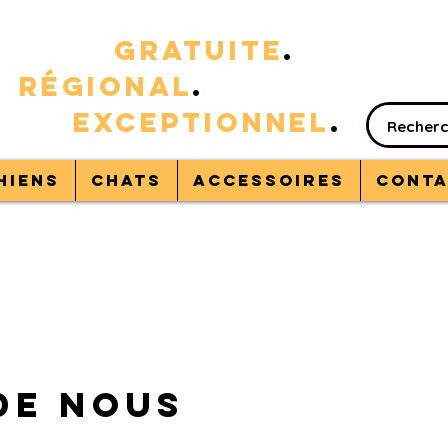
RAISON
GRATUITE
.
%
RÉGIONAL
.
VICE
EXC
EPTIONNEL
.
hiens
Chats
Accessoires
Conta
de nous