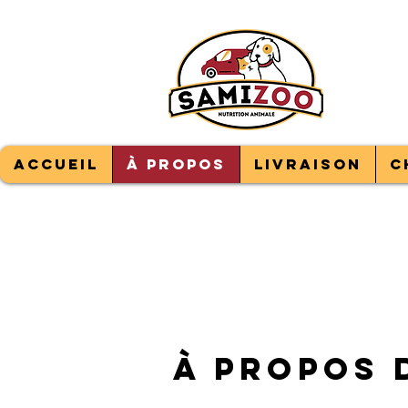
LIV
100
sER
Accueil
À propos
Livraison
C
à propos 