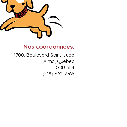
Nos
coordon
nées:
1700, Boulevard Sain
t-Jude
Alma,
Québec
G8B 3L4
(418) 662-2765