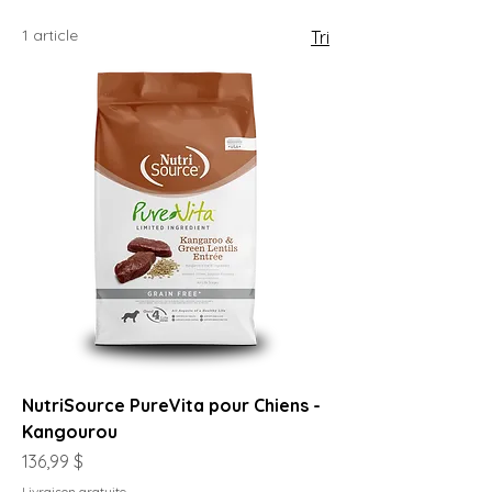
1 article
Tri
NutriSource PureVita pour Chiens -
Kangourou
Prix
136,99 $
Livraison gratuite