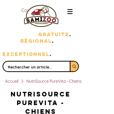
Connexion
LIVRAISON
GRATUITE
.
100%
RÉGIONAL
.
sERVICE
EXC
EPTIONNEL
.
Accueil
NutriSource PureVita - Chiens
NutriSource
PureVita -
Chiens