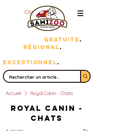
Connexion
LIVRAISON
GRATUITE
.
100%
RÉGIONAL
.
sERVICE
EXC
EPTIONNEL
.
Accueil
Royal Canin - Chats
Royal Canin -
Chats
4 articles
Tri