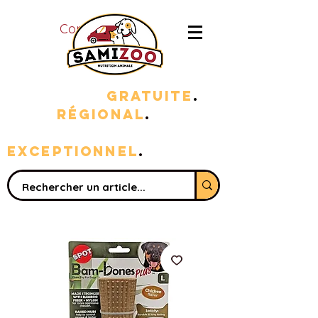
Connexion
LIVRAISON
GRATUITE
.
100%
RÉGIONAL
.
sERVICE
EXC
EPTIONNEL
.