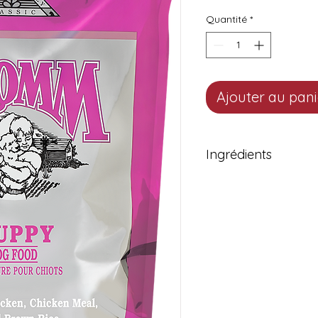
Quantité
*
Ajouter au pani
Ingrédients
Poulet, farine de poulet,
farine de poisson Menhad
de betterave, graisse d
mélange de tocophérols
saumon (conservée av
tocophérols), graines de
foie de poulet, phospha
de potassium, vitamines
racine de chicorée, miné
extrait de yucca schidig