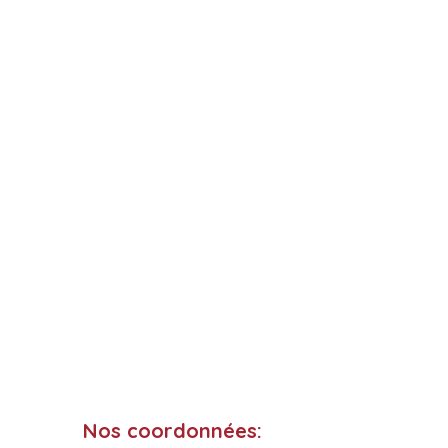
obiotiques.
Nos
coordon
nées: