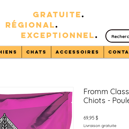
RAISON
GRATUITE
.
%
RÉGIONAL
.
VICE
EXC
EPTIONNEL
.
hiens
Chats
Accessoires
Conta
Fromm Classi
Chiots - Poul
Prix
69,95 $
Livraison gratuite