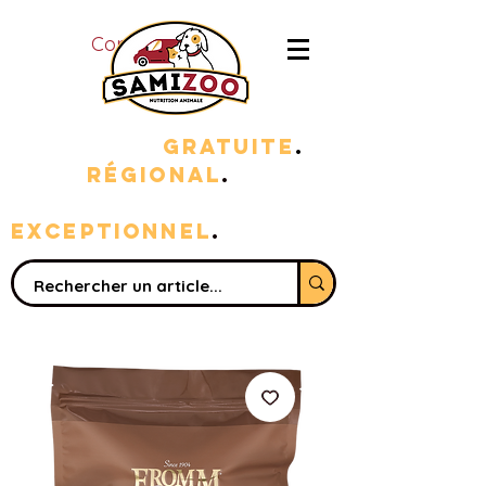
Connexion
LIVRAISON
GRATUITE
.
100%
RÉGIONAL
.
sERVICE
EXC
EPTIONNEL
.