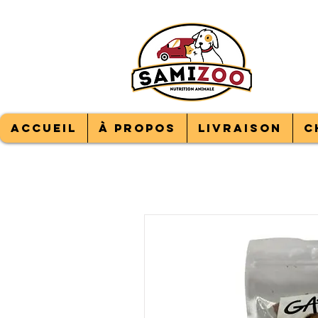
LIV
100
sER
Accueil
À propos
Livraison
C