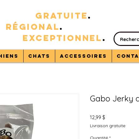
RAISON
GRATUITE
.
%
RÉGIONAL
.
VICE
EXC
EPTIONNEL
.
hiens
Chats
Accessoires
Conta
Gabo Jerky d
Prix
12,99 $
Livraison gratuite
Quantité
*