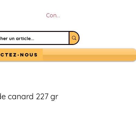
Connexion
ctez-nous
e canard 227 gr