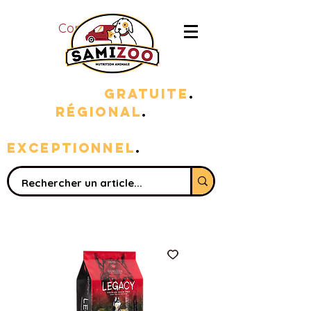
Connexion
LIVRAISON
GRATUITE
.
100%
RÉGIONAL
.
sERVICE
EXC
EPTIONNEL
.