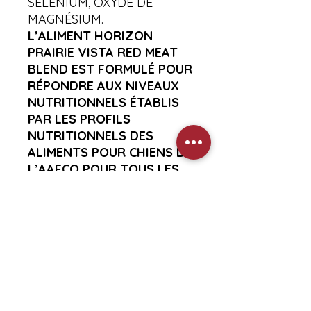
SÉLÉNIUM, OXYDE DE
MAGNÉSIUM.
L’ALIMENT HORIZON
PRAIRIE VISTA RED MEAT
BLEND EST FORMULÉ POUR
RÉPONDRE AUX NIVEAUX
NUTRITIONNELS ÉTABLIS
PAR LES PROFILS
NUTRITIONNELS DES
ALIMENTS POUR CHIENS DE
L’AAFCO POUR TOUS LES
STADES DE LA VIE, À
L’EXCEPTION DE LA
CROISSANCE DES CHIENS
DE GRANDE TAILLE (70 LB
OU PLUS À L’ÂGE ADULTE).
Ingrédients