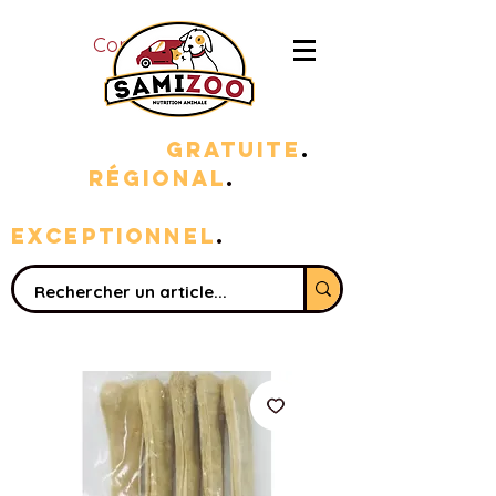
Connexion
LIVRAISON
GRATUITE
.
100%
RÉGIONAL
.
sERVICE
EXC
EPTIONNEL
.