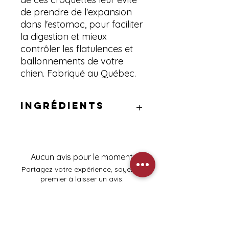
de prendre de l'expansion
dans l'estomac, pour faciliter
la digestion et mieux
contrôler les flatulences et
ballonnements de votre
chien. Fabriqué au Québec.
Ingrédients
Agneau désossé, farine d’avoine, riz
brun moulu, orge perlé moulu, farine
d’agneau, seigle entier moulu, farine
Aucun avis pour le moment
de hareng, produit d’oeufs séchés,
Partagez votre expérience, soyez le
huile de canola (conservée avec un
premier à laisser un avis.
mélange de tocophérols et acide
citrique), graines de lin entières
moulues, chlorure de potassium, sel
Laisser un avis
de mer, chlorure de choline, inuline
(prébiotique), phosphate