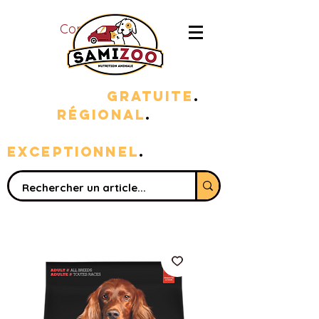
Connexion
LIVRAISON
GRATUITE
.
100%
RÉGIONAL
.
sERVICE
EXC
EPTIONNEL
.