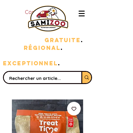
Connexion
LIVRAISON
GRATUITE
.
100%
RÉGIONAL
.
sERVICE
EXC
EPTIONNEL
.