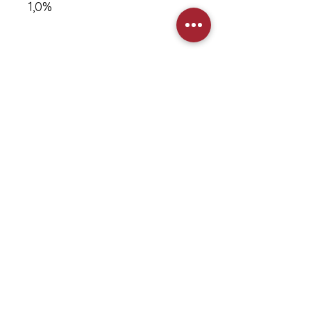
1,0%
Aucun avis pour le moment
Partagez votre expérience, soyez le
premier à laisser un avis.
Laisser un avis
Heures d'ouverture
Lundi:
9h00 - 17h30
Mardi:
9h00 - 17h30
Mercredi:
9h00 - 17h30
Jeudi:
9h00 - 17h30